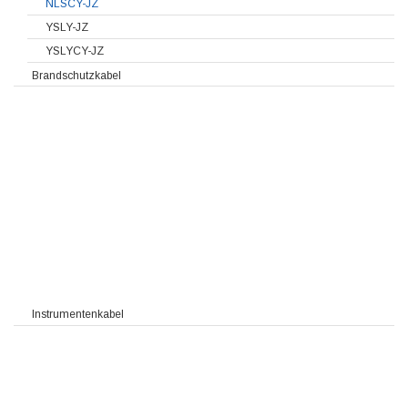
NLSCY-JZ
YSLY-JZ
YSLYCY-JZ
Brandschutzkabel
Instrumentenkabel
 TIMF RE-2X(St)Y-fl PIMF